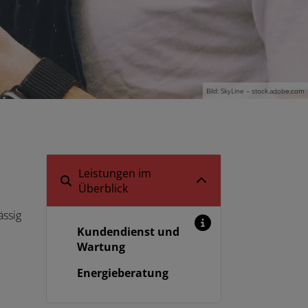
Bild: SkyLine – stock.adobe.com
Leistungen im
Überblick
ässig
Kundendienst und
Wartung
Energieberatung