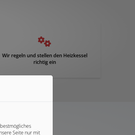
Wir regeln und stellen den Heizkessel
richtig ein
 bestmögliches
sere Seite nur mit