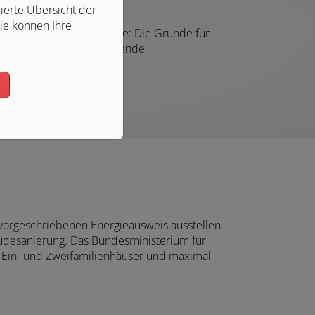
ierte Übersicht der
ie können Ihre
ad in der Heizungsanlage: Die Gründe für
aus Essen für eine umfassende
n
 vorgeschriebenen Energieausweis ausstellen.
äudesanierung. Das Bundesministerium für
r Ein- und Zweifamilienhäuser und maximal