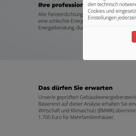
den technisch notwend
Ihre professionelle Beratung vo
Cookies und eingesetz
Alte Fensterdichtungen, keine ausreichende
Einstellungen jederzei
eine schlechte Energiebilanz können sehr vie
Energieberatung, durchgeführt von unserem/
Das dürfen Sie erwarten
Unser/e geprüfte/r Gebäudeenergieberater/in
Basierend auf dieser Analyse erhalten Sie e
Wirtschaft und Klimaschutz (BMWK) übernimmt
1.700 Euro für Mehrfamilienhäuser.