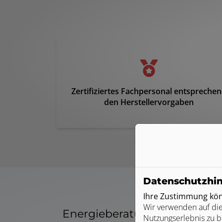
Zertifiziertes Fachpersonal entspreche
den Herstellervorgaben
Datenschutzhi
Ihre Zustimmung könn
Wir verwenden auf die
Energieberatung von Hans 
Nutzungserlebnis zu b