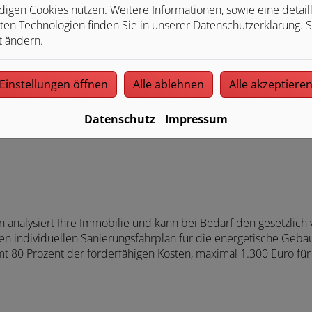
igen Cookies nutzen. Weitere Informationen, sowie eine detaill
r Ort
ten Technologien finden Sie in unserer Datenschutzerklärung. S
 Dämmung an den Außenwänden oder ein schlechter Wirkungsgr
t ändern.
lfältig sein. Hans Günther Backhaus GmbH ist Ihr Fachbetrieb 
r geprüften Gebäudeenergieberater/in.
Einstellungen öffnen
Alle ablehnen
Alle akzeptiere
Datenschutz
Impressum
 analysiert Ihre Immobilie und kann bei Bedarf den gesetzlich
inen individuellen Sanierungsfahrplan für die energetische Geb
 80 Prozent der förderfähigen Kosten, maximal 1.300 Euro fü