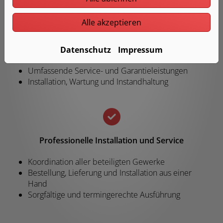
Alle akzeptieren
Hohe Qualität und fachgerechte Ausführung
Ausschließlich hochwertige Produkte führender
Datenschutz
Impressum
Marken
Umfassende Service- und Garantieleistungen
Installation, Wartung und Instandhaltung
Professionelle Installation und Service
Koordination aller beteiligten Gewerke
Bestellung, Lieferung und Installation aus einer
Hand
Sorgfältige und termingerechte Ausführung